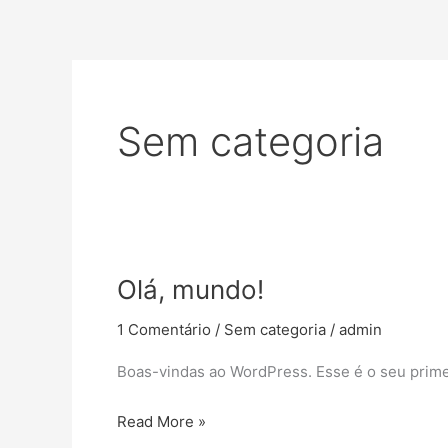
Ir
para
o
conteúdo
Sem categoria
Olá, mundo!
Olá,
mundo!
1 Comentário
/
Sem categoria
/
admin
Boas-vindas ao WordPress. Esse é o seu primei
Read More »